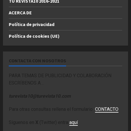
TU REVISTA10 2016-2021
ACERCA DE
Política de privacidad
Política de cookies (UE)
CONTACTA CON NOSOTROS
PARA TEMAS DE PUBLICIDAD Y COLABORACIÓN
ESCRÍBENOS A…
turevista10@turevista10.com
Para otras consultas rellena el formulario
CONTACTO
Síguenos en
X
(Twitter) entra
aquí