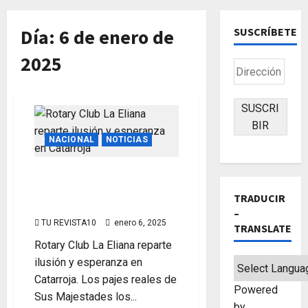
Día:
6 de enero de
SUSCRÍBETE
2025
Dirección
de
correo
SUSCRI
electrónico
BIR
NACIONAL
NOTICIAS
Rotary Club La Eliana
reparte ilusión y esperanza
TRADUCIR
en Catarroja
–
TU REVISTA10
enero 6, 2025
TRANSLATE
Rotary Club La Eliana reparte
ilusión y esperanza en
Catarroja. Los pajes reales de
Powered
Sus Majestades los...
by