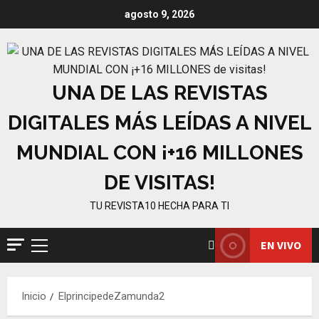
Saltar
agosto 9, 2026
al
contenido
UNA DE LAS REVISTAS
DIGITALES MÁS LEÍDAS A NIVEL
MUNDIAL CON ¡+16 MILLONES
DE VISITAS!
TU REVISTA10 HECHA PARA TI
EN VIVO
Menú
principal
Inicio
ElprincipedeZamunda2