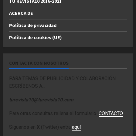
TU REVISTA10 2016-2021
ACERCA DE
Política de privacidad
Política de cookies (UE)
CONTACTA CON NOSOTROS
PARA TEMAS DE PUBLICIDAD Y COLABORACIÓN
ESCRÍBENOS A…
turevista10@turevista10.com
Para otras consultas rellena el formulario
CONTACTO
Síguenos en
X
(Twitter) entra
aquí