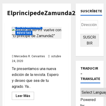
ElprincipedeZamunda2
SUSCRÍBETE
CINE
ENTREVISTA
Dirección
INTERNACIONAL
de
REVISTAS
correo
SUSCRI
electrónico
BIR
Eddie Murphy vuelve con «El
príncipe de Zamunda 2»
Mercedes R. Cervantes
octubre
24, 2020
TRADUCIR
Te presentamos una nueva
–
edición de la revista. Espero
TRANSLATE
y deseo que sea de tu
agrado. Ya...
Leer
Leer Más
más
Powered
acerca
by
de