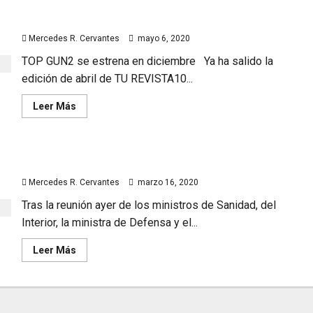
Tom
Cruise
TOP GUN2 se estrena en diciembre
¿se
estrenará
Mercedes R. Cervantes
mayo 6, 2020
«Top
Gun
II»
TOP GUN2 se estrena en diciembre Ya ha salido la
en
edición de abril de TU REVISTA10...
diciembre?
Leer
Leer Más
más
acerca
de
TOP
GUN2
La UME llega a las ciudades españolas
se
estrena
Mercedes R. Cervantes
marzo 16, 2020
en
diciembre
Tras la reunión ayer de los ministros de Sanidad, del
Interior, la ministra de Defensa y el...
Leer
Leer Más
más
acerca
de
La
UME
llega