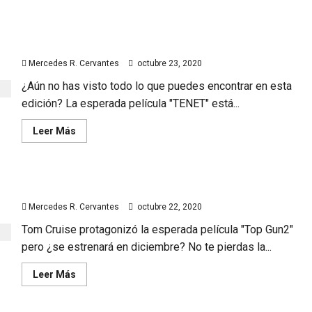
Christopher Nolan y la esperada película “Tenet”
Mercedes R. Cervantes
octubre 23, 2020
¿Aún no has visto todo lo que puedes encontrar en esta
edición? La esperada película "TENET" está...
Leer
Leer Más
más
acerca
de
Christopher
Nolan
Tom Cruise ¿se estrenará «Top Gun II» en diciembre?
y
la
Mercedes R. Cervantes
octubre 22, 2020
esperada
película
“Tenet”
Tom Cruise protagonizó la esperada película "Top Gun2"
pero ¿se estrenará en diciembre? No te pierdas la...
Leer
Leer Más
más
acerca
de