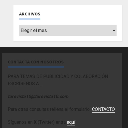
ARCHIVOS
Archivos
CONTACTA CON NOSOTROS
PARA TEMAS DE PUBLICIDAD Y COLABORACIÓN
ESCRÍBENOS A…
turevista10@turevista10.com
Para otras consultas rellena el formulario
CONTACTO
Síguenos en
X
(Twitter) entra
aquí