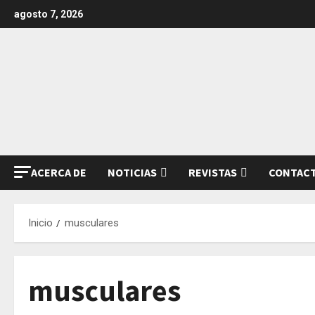
Saltar
agosto 7, 2026
al
contenido
ACERCA DE
NOTICIAS
REVISTAS
CONTAC
Inicio
musculares
musculares