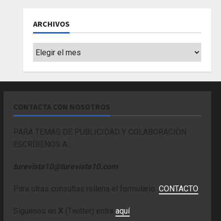
ARCHIVOS
Archivos
CONTACTA CON NOSOTROS
PARA TEMAS DE PUBLICIDAD Y COLABORACIÓN
ESCRÍBENOS A…
turevista10@turevista10.com
Para otras consultas rellena el formulario
CONTACTO
Síguenos en
X
(Twitter) entra
aquí