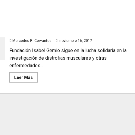
Fundación Isabel Gemio y la lucha solidaria en la
investigación de distrofias musculares y otras
enfermedades raras
Mercedes R. Cervantes
noviembre 16, 2017
Fundación Isabel Gemio sigue en la lucha solidaria en la
investigación de distrofias musculares y otras
enfermedades...
Leer
Leer Más
más
acerca
de
Fundación
Isabel
Gemio
y
la
lucha
solidaria
en
la
investigación