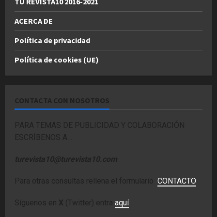
TU REVISTA10 2016-2021
ACERCA DE
Política de privacidad
Política de cookies (UE)
CONTACTA CON NOSOTROS
PARA TEMAS DE PUBLICIDAD Y COLABORACIÓN
ESCRÍBENOS A…
turevista10@turevista10.com
Para otras consultas rellena el formulario
CONTACTO
Síguenos en
X
(Twitter) entra
aquí