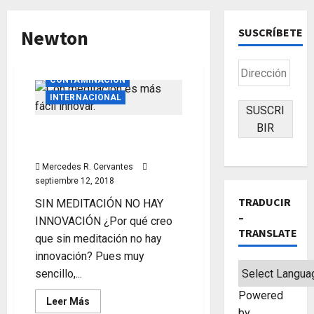
Newton
SUSCRÍBETE
CAMBIO CLIMÁTICO
Dirección
CONTAMINACIÓN
de
INTERNACIONAL
correo
SUSCRI
electrónico
BIR
SIN MEDITACIÓN NO HAY
INNOVACIÓN
Mercedes R. Cervantes
septiembre 12, 2018
TRADUCIR
SIN MEDITACIÓN NO HAY
–
INNOVACIÓN ¿Por qué creo
TRANSLATE
que sin meditación no hay
innovación? Pues muy
sencillo,...
Powered
Leer
Leer Más
más
by