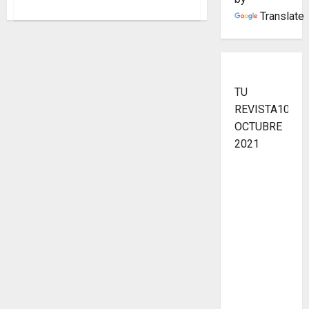
acerca
Translate
de
SIN
MEDITACIÓN
NO
HAY
INNOVACIÓN
TU
REVISTA10
OCTUBRE
2021