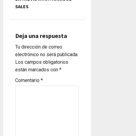
e
SALES
g
a
Deja una respuesta
c
Tu dirección de correo
i
electrónico no será publicada.
Los campos obligatorios
ó
están marcados con
*
n
Comentario
*
d
e
e
n