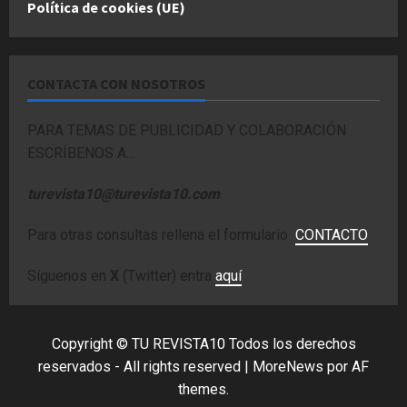
Política de cookies (UE)
CONTACTA CON NOSOTROS
PARA TEMAS DE PUBLICIDAD Y COLABORACIÓN
ESCRÍBENOS A…
turevista10@turevista10.com
Para otras consultas rellena el formulario
CONTACTO
Síguenos en
X
(Twitter) entra
aquí
Copyright © TU REVISTA10 Todos los derechos
reservados - All rights reserved
|
MoreNews
por AF
themes.