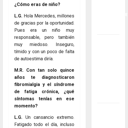
ARTE Y
¿Cómo eras de niño?
CORAZÓN:
RECONSTRUY
L.G.
Hola Mercedes, millones
TRAS LA
de gracias por la oportunidad.
DANA
Pues era un niño muy
responsable, pero también
El poema
muy miedoso. Inseguro,
de Ferran
tímido y con un poco de falta
Garrido
de autoestima diría.
«Ucrania»
es un
M.R. Con tan solo quince
himno
años te diagnosticaron
para el
fibromialgia y el síndrome
país
de fatiga crónica, ¿qué
ocupado
síntomas tenías en ese
momento?
Angelina
Jolie
L.G.
Un cansancio extremo.
vuelve con
Fatigado todo el día, incluso