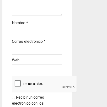
t
r
a
Nombre
*
d
Correo electrónico
*
a
s
Web
Recibir un correo
electrónico con los