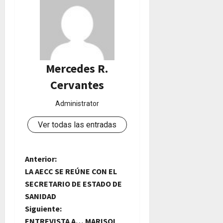
Mercedes R.
Cervantes
Administrator
Ver todas las entradas
N
Anterior:
LA AECC SE REÚNE CON EL
a
SECRETARIO DE ESTADO DE
SANIDAD
v
Siguiente:
ENTREVISTA A… MARISOL