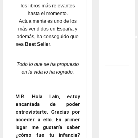
a la
los libros más relevantes
Libertad
hasta el momento.
Financiera:
Actualmente es uno de los
La
más vendidos en España y
Transformado
además, ha conseguido que
Historia
sea
Best Seller
.
de Javier
Élices
Todo lo que se ha propuesto
Rotary
en
la vida lo ha logrado.
Club La
Eliana
reparte
M.R. Hola Laín, estoy
ilusión y
encantada de poder
esperanza
entrevistarte. Gracias por
en
acceder a ello. En primer
Catarroja
lugar me gustaría saber
¿cómo fue tu infancia?